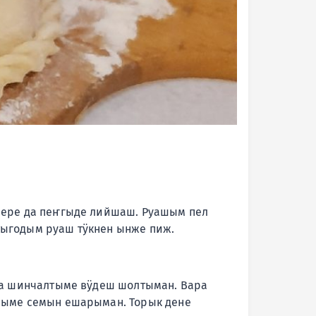
шере да пеҥгыде лийшаш.
Руашым пел
тыгодым руаш тӱкнен ынже пиж.
да шинчалтыме вӱдеш шолтыман. Вара
шыме семын ешарыман. Торык дене