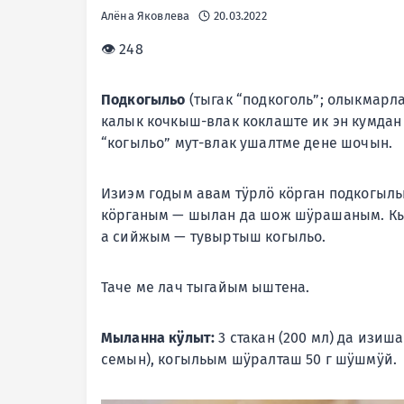
Алёна Яковлева
20.03.2022
👁 248
Подкогыльо
(тыгак “подкоголь”; олыкмарл
калык кочкыш-влак коклаште ик эн кумда
“когыльо” мут-влак ушалтме дене шочын.
Изиэм годым авам тӱрлӧ кӧрган подкогыл
кӧрганым — шылан да шож шӱрашаным.
Кы
а сийжым — тувыртыш когыльо.
Таче ме лач тыгайым ыштена.
Мыланна кӱлыт:
3 стакан (200 мл) да изиша
семын), когыльым шӱралташ 50 г шӱшмӱй.