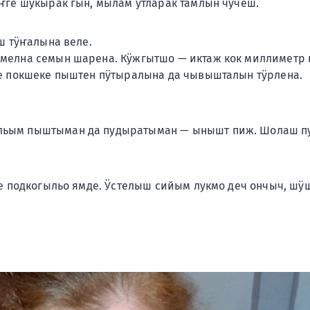
ҥге шукырак гын, мылам утларак тамлын чучеш.
ш тӱҥалына веле.
елна семын шарена. Кӱжгытшо — иктаж кок миллиметр н
е покшеке пыштен пӱтыралына да чывышталын тӱрлена.
ьым пыштыман да пудыратыман — ынышт пиж. Шолаш п
же подкогыльо ямде. Ӱстелыш сийым лукмо деч ончыч, 