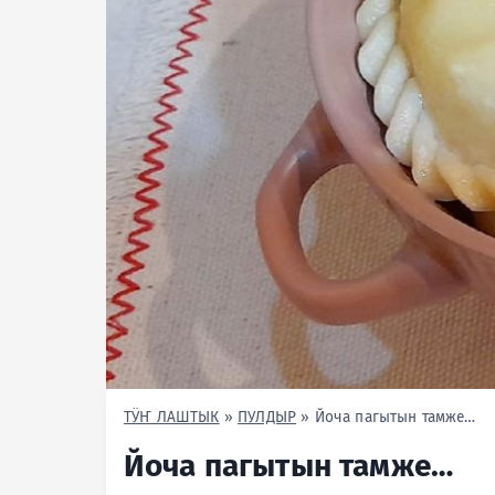
ТӰҤ ЛАШТЫК
»
ПУЛДЫР
»
Йоча пагытын тамже…
Йоча пагытын тамже…