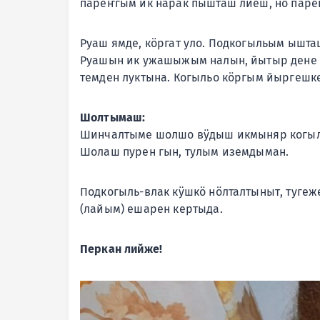
пареҥгым ик нарак пышташ лиеш, но паре
Руаш ямде, кӧргат уло. Подкогыльым ышта
Руашын ик ужашыжым налын, йытыр дене м
темден луктына. Когыльо кӧргым йыргешк
Шолтымаш:
Шинчалтыме шолшо вӱдыш икмыняр когыл
Шолаш пурен гын, тулым иземдыман.
Подкогыль-влак кӱшкӧ нӧлталтыныт, туге
(лайым) ешарен кертыда.
Перкан лийже!