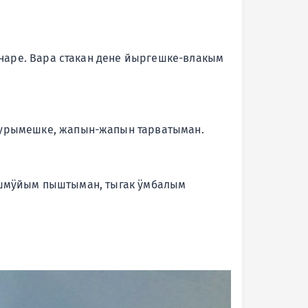
аре. Вара стакан дене йыргешке-влакым
урымешке, жапын-жапын тарватыман.
шӱшмӱйым пыштыман, тыгак ӱмбалым