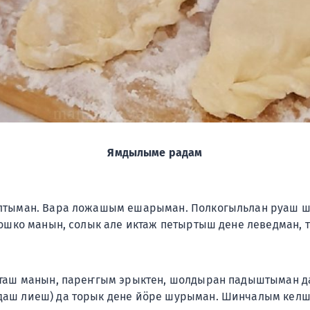
Ямдылыме радам
лтыман. Вара ложашым ешарыман. Полкогыльлан руаш 
ошко манын, солык але иктаж петыртыш дене леведман, 
шташ манын, пареҥгым эрыктен, шолдыран падыштыман 
аш лиеш) да торык дене йӧре шурыман. Шинчалым кел