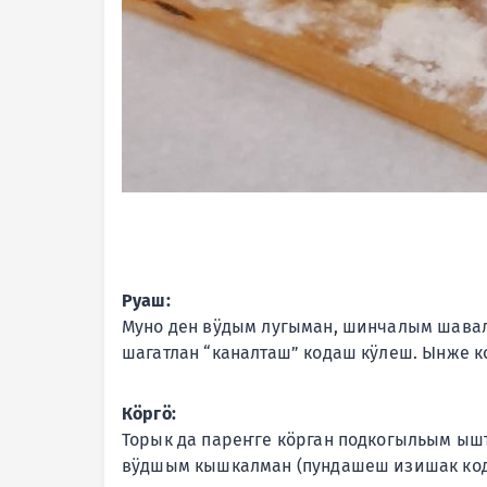
Руаш:
Муно ден вӱдым лугыман, шинчалым шава
шагатлан “каналташ” кодаш кӱлеш. Ынже к
Кӧргӧ:
Торык да пареҥге кӧрган подкогыльым ы
вӱдшым кышкалман (пундашеш изишак код