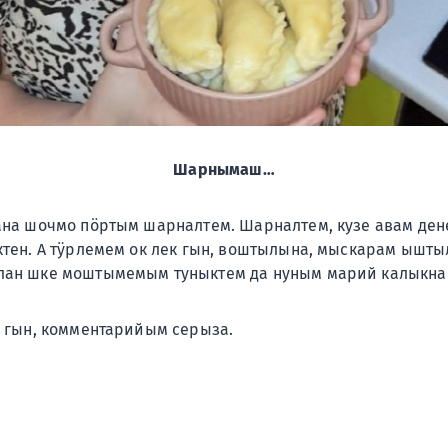
Шарнымаш…
а шочмо пӧртым шарналтем. Шарналтем, кузе авам дене
ен. А тӱрлемем ок лек гын, воштылына, мыскарам ышты
н шке моштымемым туныктем да нуным марий калыкнан
 гын, комментарийым серыза.