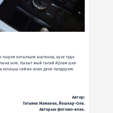
 пырля когыльым ыштенна, кузе тудо
лына ыле. Кызыт мый тыгай йӱлам шке
 кочкыш сийже-влак дене палдарем.
Автор:
Татьяна Мамаева, Йошкар-Ола.
Авторын фотожо-влак.