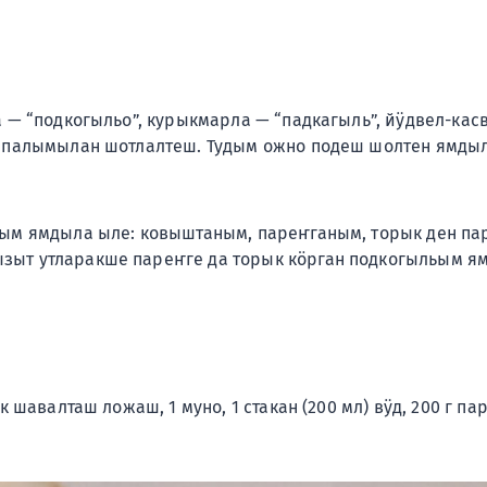
а — “подкогыльо”, курыкмарла — “падкагыль”, йӱдвел-ка
н палымылан шотлалтеш. Тудым ожно подеш шолтен ямдыл
ьым ямдыла ыле: ковыштаным, пареҥганым, торык ден п
зыт утларакше пареҥге да торык кӧрган подкогыльым я
к шавалташ ложаш, 1 муно, 1 стакан (200 мл) вӱд, 200 г п