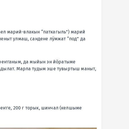
свел марий-влакын “паткагыль”) марий
еныт улмаш, сандене лӱмжат “под” да
ареҥганым, да мыйын эн йӧратыме
мдылат. Марла тудым эше тувыртыш маныт,
ареҥге, 200 г торык, шинчал (келшыме