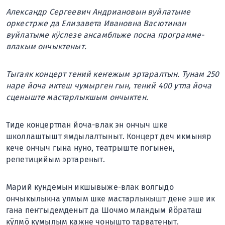
Александр Сергеевич Андриановын вуйлатыме
оркестрже да Елизавета Ивановна Васютинан
вуйлатыме кӱслезе ансамбльже посна программе-
влакым ончыктеныт.
Тыгаяк концерт тений кеҥежым эртаралтын. Тунам 250
наре йоча иктеш чумырген гын, тений 400 утла йоча
сценыште мастарлыкшым ончыктен.
Тиде концертлан йоча-влак эн ончыч шке
школлаштышт ямдылалтыныт. Концерт деч икмыняр
кече ончыч гына нуно, театрыште погынен,
репетицийым эртареныт.
Марий кундемын икшывыже-влак волгыдо
ончыкылыкна улмым шке мастарлыкышт дене эше ик
гана пеҥгыдемденыт да Шочмо мландым йӧраташ
кӱлмӧ кумылым кажне чонышто тарватеныт.