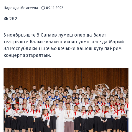
Надежда Моисеева
09.11.2022
👁 262
3 ноябрьыште Э.Сапаев лӱмеш опер да балет
театрыште Калык-влакын икоян улмо кече да Марий
Эл Республикын шочмо кечыже вашеш кугу пайрем
концерт эртаралтын.