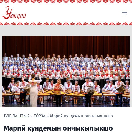
Перейти
к
содержимому
ТӰҤ ЛАШТЫК
»
ТӦРЗА
»
Марий кундемын ончыкылыкшо
Марий кундемын ончыкылыкшо