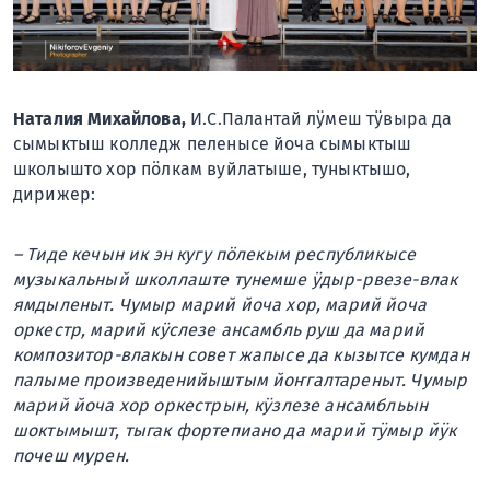
Наталия Михайлова,
И.С.Палантай лӱмеш тӱвыра да
сымыктыш колледж пеленысе йоча сымыктыш
школышто хор пӧлкам вуйлатыше, туныктышо,
дирижер:
– Тиде кечын ик эн кугу пӧлекым республикысе
музыкальный школлаште тунемше ӱдыр-рвезе-влак
ямдыленыт. Чумыр марий йоча хор, марий йоча
оркестр, марий кӱслезе ансамбль руш да марий
композитор-влакын совет жапысе да кызытсе кумдан
палыме произведенийыштым йоҥгалтареныт.
Чумыр
марий йоча хор оркестрын, кӱзлезе ансамбльын
шоктымышт, тыгак фортепиано да марий тӱмыр йӱк
почеш мурен.