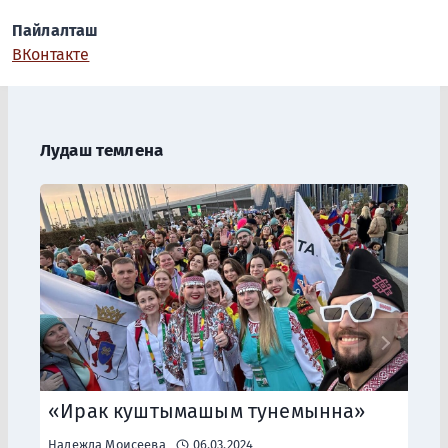
Пайлалташ
ВКонтакте
Лудаш темлена
«Ирак куштымашым тунемынна»
Надежда Моисеева
06.03.2024