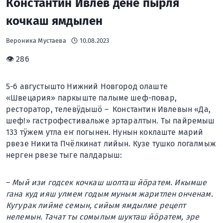
Константин Ивлев дене пырля
кочкаш ямдылен
Вероника Мустаева
10.08.2023
👁 286
5-6 августышто Нижний Новгород олаште
«Швецария» паркыште палыме шеф-повар,
ресторатор, телевӱдышӧ – Константин Ивлевын «Да,
шеф!» гастрофестивальже эртаралтын. Ты пайремыш
133 тӱжем утла еҥ погынен. Нунын коклаште марий
рвезе Никита Пчёлкинат лийын. Кузе тушко логалмыж
нерген рвезе тыге палдарыш:
–
Мый изи годсек кочкаш шолташ йӧратем. Икымше
гана куд ияш улмем годым муным жаритлен онченам.
Кугурак лийме семын, сийым ямдылме рецепт
нелемын. Тачат ты сомылым шукташ йӧратем, эре