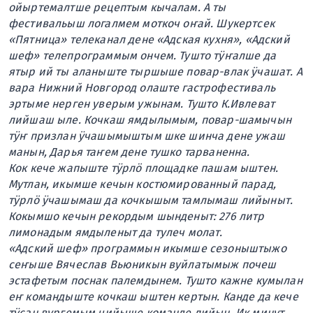
ойыртемалтше рецептым кычалам. А ты
фестивальыш логалмем моткоч оҥай. Шукертсек
«Пятница» телеканал дене «Адская кухня», «Адский
шеф» телепрограммым ончем. Тушто тӱҥалше да
ятыр ий ты аланыште тыршыше повар-влак ӱчашат. А
вара Нижний Новгород олаште гастрофестиваль
эртыме нерген уверым ужынам. Тушто К.Ивлеват
лийшаш ыле. Кочкаш ямдылымым, повар-шамычын
тӱҥ призлан ӱчашымыштым шке шинча дене ужаш
манын, Дарья таҥем дене тушко тарваненна.
Кок кече жапыште тӱрлӧ площадке пашам ыштен.
Мутлан, икымше кечын костюмированный парад,
тӱрлӧ ӱчашымаш да кочкышым тамлымаш лийыныт.
Кокымшо кечын рекордым шынденыт: 276 литр
лимонадым ямдыленыт да тулеч молат.
«Адский шеф» программын икымше сезоныштыжо
сеҥыше Вячеслав Вьюникын вуйлатымыж почеш
эстафетым поснак палемдынем. Тушто кажне кумылан
еҥ командыште кочкаш ыштен кертын. Канде да кече
тӱсан вургемым чийыше команде лийын. Ик минут