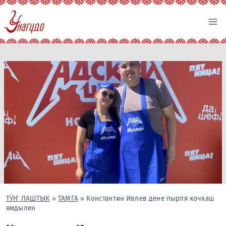
Перейти
к
содержимому
ТӰҤ ЛАШТЫК
»
ТАМГА
»
Константин Ивлев дене пырля кочкаш
ямдылен