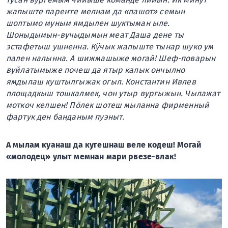
жапыште пареҥге мелнам да «пашот» семын
шолтымо муным ямдылен шуктыман ыле.
Шоныдымын-вучыдымын меат Даша дене ты
эстафетыш ушненна. Кӱчык жапыште тынар шуко ум
пален налынна. А шижмашыже могай! Шеф-поварын
вуйлатымыже почеш да ятыр калык ончылно
ямдылаш куштылгыжак огыл. Константин Ивлев
площадкыш тошкалмек, чон утыр вургыжын. Чылажат
моткоч келшен! Пӧлек шотеш мыланна фирменный
фартук ден банданым пуэныт.
А мылам куанаш да кугешнаш веле кодеш! Могай
«молодец» улыт мемнан мари рвезе-влак!