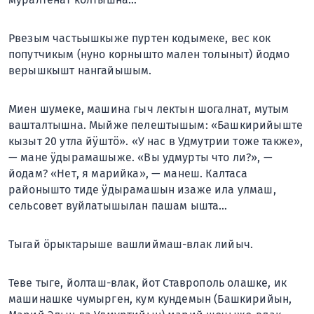
Рвезым частьышкыже пуртен кодымеке, вес кок
попутчикым (нуно корнышто мален толыныт) йодмо
верышкышт нангайышым.
Миен шумеке, машина гыч лектын шогалнат, мутым
вашталтышна. Мыйже пелештышым: «Башкирийыште
кызыт 20 утла йÿштö». «У нас в Удмутрии тоже также»,
— мане ÿдырамашыже. «Вы удмурты что ли?», —
йодам? «Нет, я марийка», — манеш. Калтаса
районышто
тиде ÿдырамашын
изаже ила улмаш,
сельсовет вуйлатышылан пашам ышта…
Тыгай ӧрыктарыше вашлиймаш-влак лийыч.
Теве тыге, йолташ-влак, йот Ставрополь олашке, ик
машинашке чумырген, кум кундемын (Башкирийын,