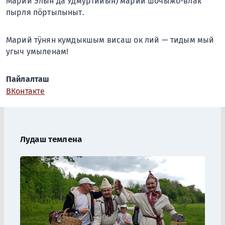
Марий Элын да Удмуртийын) марий шочыжо-влак
пырля пöртылыныт.
Марий тÿнян кумдыкшым висаш ок лий — тидым мый
угыч умыленам!
Пайлалташ
ВКонтакте
Лудаш темлена