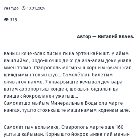
Унагудо
10.01.2024
👁 319
Автор — Виталий Ялаев.
Каныш кече-влак писын гына эртен кайышт. У ийым
вашлийме, родо-шочшо деке да ача-авам деке унала
миен толмо. Ставрополь могырыш корным кучаш жап
шиждымын толын шуо… Самолётлан билетым
ончылгоч налме, 7 январьыште кечывал деч вара
ватем аэропортыш конден, шокшын öндалын да
изишак йокрокланен ужатыш…
Самолётшо мыйым Минеральные Воды ола марте
нангая, тушто стоянкыште машинамым коденам ыле.
Самолёт гыч волымеке, Ставрополь марте эше 160
уштыш кайыман. Корнышто йокрок ынже лий манын