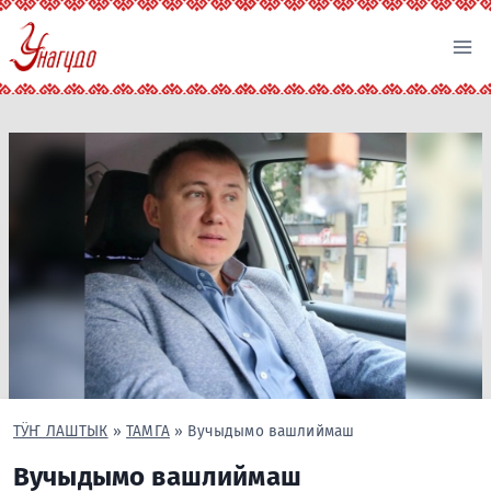
Перейти
к
содержимому
ТӰҤ ЛАШТЫК
»
ТАМГА
»
Вучыдымо вашлиймаш
Вучыдымо вашлиймаш