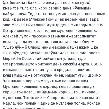
(да бензинат бакышке окса деч посна ок пуро)
кызытсе «Бла-бла-кар» сервис дене чÿчкыдын
пайдаланем. Тиде ганат попутчик-влак деч посна шым
код: ик рвезе (Алексей) ончычак верым нале, вара
эше Москва гыч толшо мужыр дене Минводы ола гыч
Ставропольыш пырля толаш мутланен келшышна.
Алексей лÿман пассажирет мылам «вотсапыште»
воза, кузе да кушто вашлияш каҥашена… Ончем,
тушто лÿмжö Ольош манын возымо (шкенжым шке
тыге лÿмден). Возкалаш тÿналмеке пале лие: рвезе
Марий Эл Советский район гыч улмаш, тудо
Ставропольышто контракт дене службым эрта. СВО-н
икымше кечыж гычак тушто кредалеш, шочмо
кундемышкыже отпусклан миен, кызыт угыч Шочмо
Эл ончылно порысым шуктымо пашаш вашка.
Мутланен келшышна аэропортышто вашлияш да
серыш гоч возаш лийдымым корнышто шинчаваш
мутланаш. Тыгак лие — Ставрополь марте кок шагат
марла, чон почын, чарныде мутланен толна. Коклан
муралтенат колтышна…