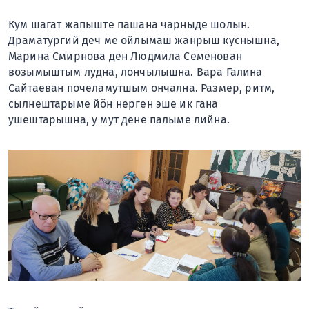
Кум шагат жапыште пашана чарныде шолын.
Драматургий деч ме ойлымаш жанрыш куснышна,
Марина Смирнова ден Людмила Семенован
возымыштым лудна, лончылышна. Вара Галина
Сайтаеван почеламутшым ончална. Размер, ритм,
сылнештарыме йӧн нерген эше ик гана
ушештарышна, у мут дене палыме лийна.