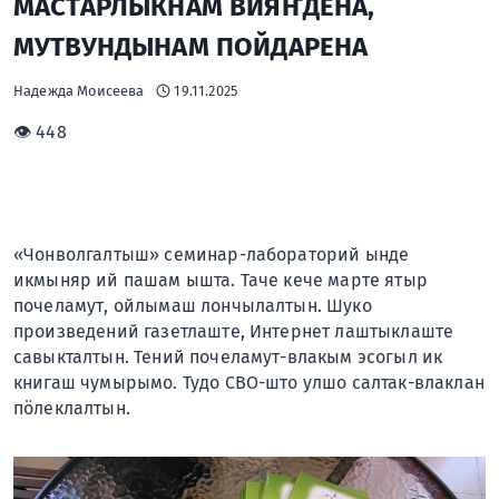
МАСТАРЛЫКНАМ ВИЯҤДЕНА,
МУТВУНДЫНАМ ПОЙДАРЕНА
Надежда Моисеева
19.11.2025
👁 448
«Чонволгалтыш» семинар-лабораторий ынде
икмыняр ий пашам ышта. Таче кече марте ятыр
почеламут, ойлымаш лончылалтын. Шуко
произведений газетлаште, Интернет лаштыклаште
савыкталтын. Тений почеламут-влакым эсогыл ик
книгаш чумырымо. Тудо СВО-што улшо салтак-влаклан
пӧлеклалтын.