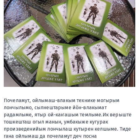
Почеламут, ойлымаш-влакым технике могырым
лончылымо, сылнештарыме йӧн-влакымат
радамлыме, ятыр ой-каҥашым темлыме.Ик верыште
тошкешташ огыл манын, умбакыже кугурак
произведенийым лончылаш кутырен келшыме. Тиде
гана ойлымаш да почеламут деч посна