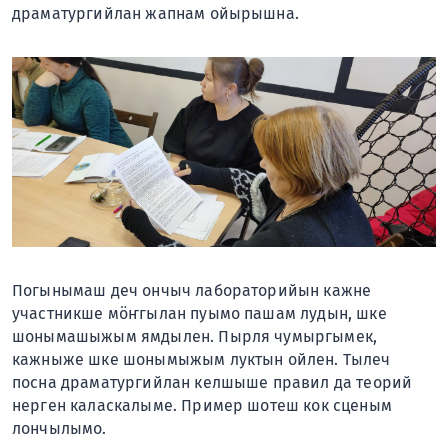
драматургийлан жапнам ойырышна.
Погынымаш деч ончыч лабораторийын кажне
участникше мӧҥгылан пуымо пашам лудын, шке
шонымашыжым ямдылен. Пырля чумыргымек,
кажныже шке шонымыжым луктын ойлен. Тылеч
посна драматургийлан келшыше правил да теорий
нерген каласкалыме. Пример шотеш кок сценым
лончылымо.