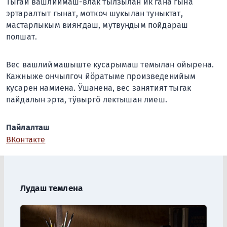
Тыгай вашлиймаш-влак тылзылан ик гана гына
эртаралтыт гынат, моткоч шукылан туныктат,
мастарлыкым вияҥдаш, мутвундым пойдараш
полшат.
Вес вашлиймашыште кусарымаш темылан ойырена.
Кажныже ончылгоч йӧратыме произведенийым
кусарен намиена. Ӱшанена, вес занятият тыгак
пайдалын эрта, тӱвыргӧ лектышан лиеш.
Пайлалташ
ВКонтакте
Лудаш темлена