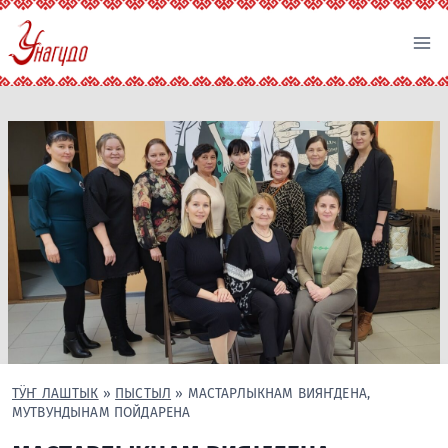
Перейти
к
содержимому
ТӰҤ ЛАШТЫК
»
ПЫСТЫЛ
»
МАСТАРЛЫКНАМ ВИЯҤДЕНА,
МУТВУНДЫНАМ ПОЙДАРЕНА