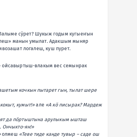
. Палыме сӱрет? Шукыж годым кугыеҥын
ӱлеш» манын умылат. Адакшым мыняр
возашат логалеш, куш пурет.
е ойсавыртыш-влакым вес семынрак
ашетым кочкын пытарет гын, тылат шере
кокыт, кумыт!»
але
«А кӧ писырак? Мардеж
лият да пӧртыштына арулыкым ышташ
. Ончыкто-ян!»
»
олмеш
«Теве тиде канде тувыр – саде ош