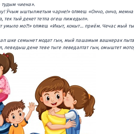
 тудым чиена».
шу! Ӱчым ыштылметым чарне!»
олмеш
«Ончо, ончо, мемна
, тек тый декет тетла огеш пижедыл».
т умыло мо?!»
олмеш
«Икыт, кокыт… приём. Чечас мый ты
ап шке семынет модат гын, мый пашамым вашкерак пыта
, леведыш дене теве тыге леведалтат гын, омыштет мот