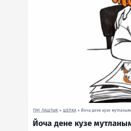
ТӰҤ ЛАШТЫК
»
ШЕПКА
»
Йоча дене кузе мутланым
Йоча дене кузе мутланы