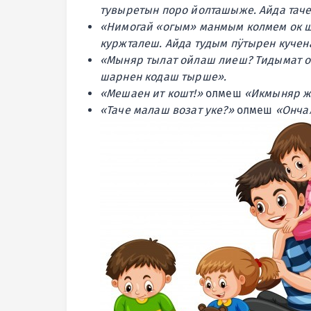
тувыретын поро йолташыже. Айда таче
«Нимогай «огым» манмым колмем ок 
куржталеш. Айда тудым пӱтырен кучена
«Мыняр тылат ойлаш лиеш? Тидымат о
шарнен кодаш тырше».
«Мешаен ит кошт!»
олмеш
«Икмыняр ж
«Таче малаш возат уке?»
олмеш
«Ончал