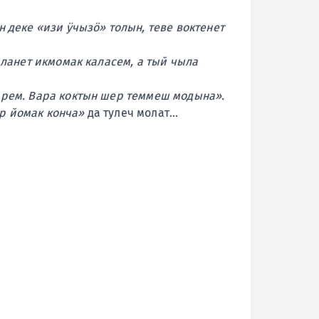
н деке «изи ӱчызӧ» толын, теве воктенет
ланет икмомак каласем, а тый чыла
рем. Вара коктын шер теммеш модына».
ор йомак конча»
да тулеч молат…