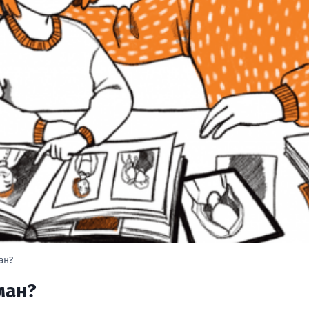
ан?
ман?