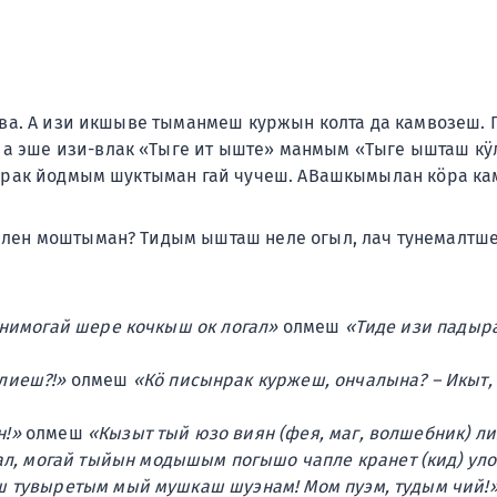
 ава. А изи икшыве тыманмеш куржын колта да камвозеш
 эше изи-влак «Тыге ит ыште» манмым «Тыге ышташ к
ерак йодмым шуктыман гай чучеш. АВашкымылан кӧра кам
йлен моштыман? Тидым ышташ неле огыл, лач тунемалтш
 нимогай шере кочкыш ок логал»
олмеш
«Тиде изи падыр
 лиеш?!»
олмеш
«Кӧ писынрак куржеш, ончалына? – Икыт, 
н!»
олмеш
«Кызыт тый юзо виян (фея, маг, волшебник) 
л, могай тыйын модышым погышо чапле кранет (кид) уло
ш тувыретым мый мушкаш шуэнам! Мом пуэм, тудым чий!