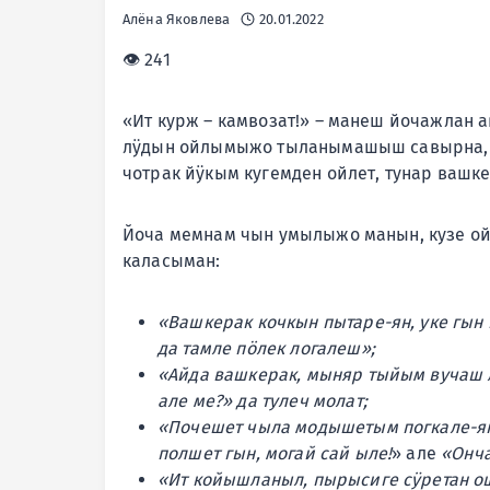
Алёна Яковлева
20.01.2022
👁 241
«Ит курж – камвозат!» – манеш йочажлан
лӱдын ойлымыжо тыланымашыш савырна, а
чотрак йӱкым кугемден ойлет, тунар вашк
Йоча мемнам чын умылыжо манын, кузе о
каласыман:
«Вашкерак кочкын пытаре-ян, уке гын
да тамле пӧлек логалеш»;
«Айда вашкерак, мыняр тыйым вучаш
але ме?» да тулеч молат;
«Почешет чыла модышетым погкале-я
полшет гын, могай сай ыле!
» але
«Онча
«Ит койышланыл, пырысиге сӱретан о