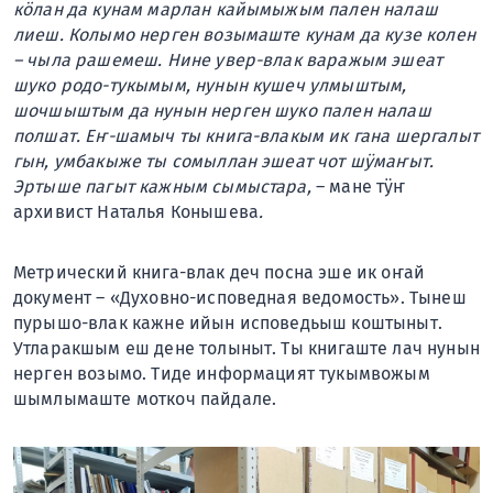
кӧлан да кунам марлан кайымыжым пален налаш
лиеш. Колымо нерген возымаште кунам да кузе колен
– чыла рашемеш. Нине увер-влак варажым эшеат
шуко родо-тукымым, нунын кушеч улмыштым,
шочшыштым да нунын нерген шуко пален налаш
полшат. Еҥ-шамыч ты книга-влакым ик гана шергалыт
гын, умбакыже ты сомыллан эшеат чот шӱмаҥыт.
Эртыше пагыт кажным сымыстара,
– мане тӱҥ
архивист Наталья Конышева
.
Метрический книга-влак деч посна эше ик оҥай
документ – «Духовно-исповедная ведомость». Тынеш
пурышо-влак кажне ийын исповедьыш коштыныт.
Утларакшым еш дене толыныт. Ты книгаште лач нунын
нерген возымо. Тиде информацият тукымвожым
шымлымаште моткоч пайдале.