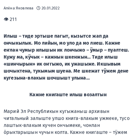
Алёна Яковлева
20.01.2022
👁 211
Илыш – тиде эртыше пагыт, кызытсе жап да
ончыкылык. Мо лийын, мо уло да мо лиеш. Кажне
еҥлан чумыр илышын ик лончыжо – ӱмыр – пуалтеш.
Кужу ма, кӱчык – кажнын шкенжын… Тиде илыш
«шинчырын» ик оҥгыжо, ик ужашыже. Икшывым
шочыктена, тукымым шуена. Ме шкежат тӱжем дене
кугезына-влакын шочшышт улына…
Кажне книгаште илыш возалтын
Марий Эл Республикын кугыжаныш архивын
читальный залыште улшо книга-влакым ужмеке, тусо
лаштык-влакым кучен ончымеке, чонлан
ӧрыктарышын чучын колта. Кажне книгаште – тӱжем