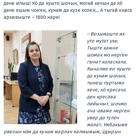
дене илыш! Кӧ да кушто шочын, могай кечын да кӧ
дене ешым чоҥен, кунам да кузе колен… А тыгай книга
архивыште – 1800 наре!
– Возымаште ик
уто мутат уке.
Тыште каж
не
шомак мо нерген
гынат каласкала.
Кычалме еҥ кушто
да кунам шочын,
тынеш пуртымо
кече, кӧ кресача
ден кресава
лийыныт, шочмо
ача-аваже нерген
увер да тулеч
молат. Умбакыже
рвезын кӧм да кунам марлан налмыжым, ӱдырын