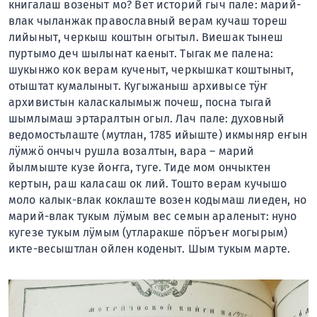
книгалаш возеныт мо? Вет историй гыч пале: марий-
влак чыланжак православный верам кучаш тореш
лийыныт, черкыш коштын огытыл. Виешак тынеш
пуртымо деч шылынат каеныт. Тыгак ме палена:
шукынжо кок верам кученыт, черкышкат коштыныт,
отыштат кумалыныт. Кугыжаныш архивысе тӱҥ
архивистын каласкалымыж почеш, посна тыгай
шымлымаш эртаралтын огыл. Лач пале: духовный
ведомостьлаште (мутлан, 1785 ийыште) икмыняр еҥын
лӱмжӧ ончыч рушла возалтын, вара – марий
йылмыште кузе йоҥга, туге. Тиде мом ончыктен
кертын, раш каласаш ок лий. Тошто верам кучышо
моло калык-влак коклаште возен кодымаш лиеден, но
марий-влак тукым лӱмым вес семын араленыт: нуно
кугезе тукым лӱмым (утларакше пӧръеҥ могырым)
икте-весыштлан ойлен коденыт. Шым тукым марте.