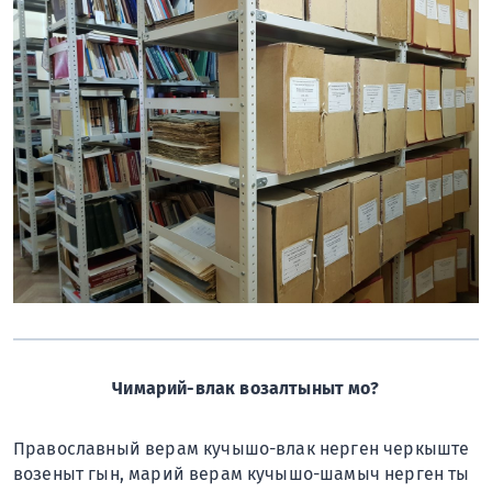
Чимарий-влак возалтыныт мо?
Православный верам кучышо-влак нерген черкыште
возеныт гын, марий верам кучышо-шамыч нерген ты