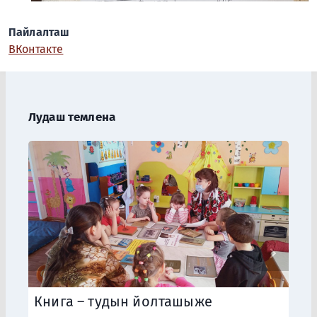
Пайлалташ
ВКонтакте
Лудаш темлена
Книга – тудын йолташыже