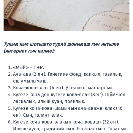
Тукым кыл шотышто турлӧ шонымаш гыч иктыже
(интернет гыч налме):
«Мый» – 1 еҥ.
Ача-ава (2 еҥ). Генетике фонд, капкыл, тазалык,
еш умылымаш.
Коча-кова-влак (4 еҥ). Уш-акыл, мастарлык.
Кугезе коча ден кугезе кова-влак (8еҥ). Шӱм-чон
ласкалык, илыш куан, поянлык.
Кугезе коча-кова-шамычын ача-аваже-влак (16
еҥ). Сын, талант-влак.
Кугезе коча-кова-влакын коча-ковашт (32 еҥ).
Илыш-йӱла, традиций кыл. Еш аралтыш. Тазалык.