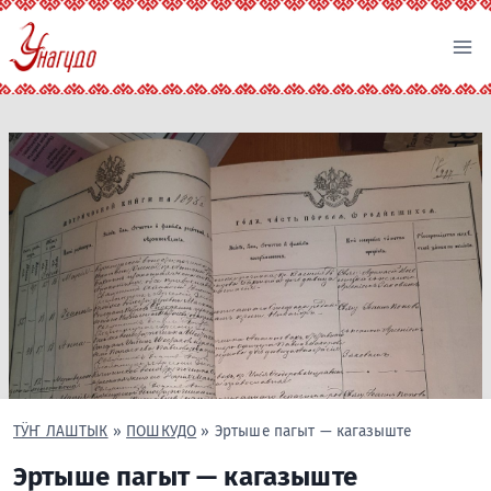
Перейти
к
содержимому
ТӰҤ ЛАШТЫК
»
ПОШКУДО
»
Эртыше пагыт — кагазыште
Эртыше пагыт — кагазыште