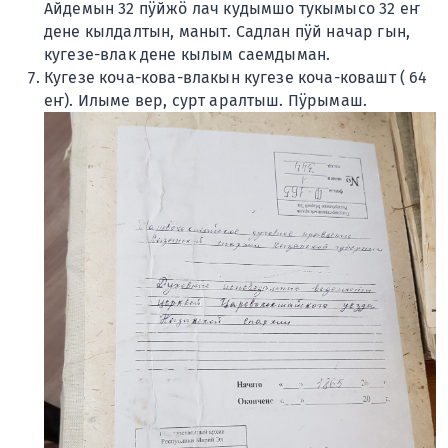
Айдемын 32 пӱйжӧ лач кудымшо тукымысо 32 еҥ
дене кылдалтын, маныт. Садлан пӱй начар гын,
кугезе-влак дене кылым саемдыман.
Кугезе коча-кова-влакын кугезе коча-ковашт ( 64
еҥ). Илыме вер, сурт аралтыш. Пӱрымаш.