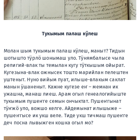
Тукымым палаш кӱлеш
Молан шым тукымым палаш кӱлеш, маныт? Тидын
шотышто тӱрлӧ шонымаш уло. Тӱнямбалысе чыла
религий-влак ты темылан кугу тӱткышым ойырат.
Кугезына-влак ожнысек тошто марийлан пелештен
уштеныт. Нуно вийым пуат, илыше-влакым саклат
манын ӱшаненыт. Кажне кугезе еҥ – мемнан ик
ужашна, манаш лиеш. Арам огыл генеалогийыште
тукымым пушеҥге семын ончыктат. Пушеҥгынат
тӱҥжӧ уло, вожшо келге. Айдемынат илышыже –
пушеҥгысе ик укш веле. Тиде укш тичмаш пушеҥге
деч посна лывыжген кошка огыл мо?